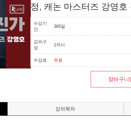
정, 캐논 마스터즈 강영호
수강기
365일
간
강의구
1차시
성
수강료
무료
장바구니
강의목차