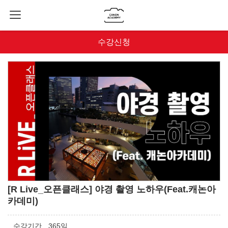
수강신청
[R Live_오픈클래스] 야경 촬영 노하우(Feat.캐논아
카데미)
수강기간
365일