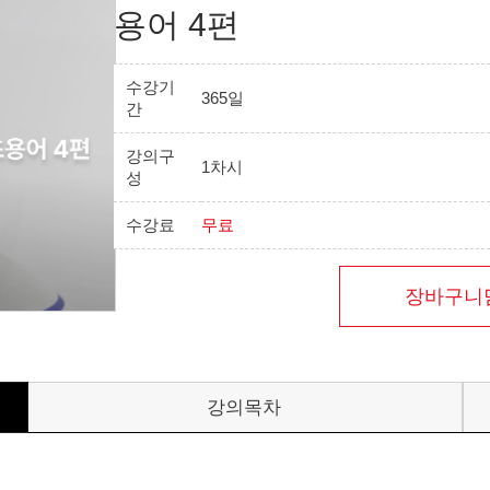
용어 4편
수강기
365일
간
강의구
1차시
성
수강료
무료
장바구니
강의목차