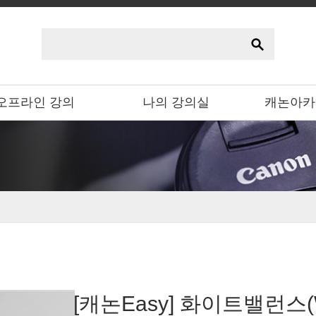
오프라인 강의
나의 강의실
캐논아카
[캐논Easy] 화이트밸런스(