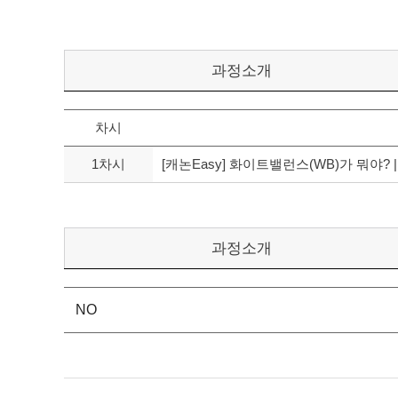
과정소개
차시
1차시
[캐논Easy] 화이트밸런스(WB)가 뭐야? 
과정소개