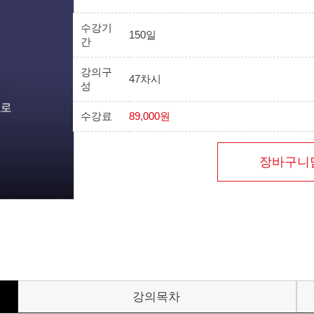
수강기
150일
간
강의구
47차시
성
수강료
89,000원
장바구니
강의목차