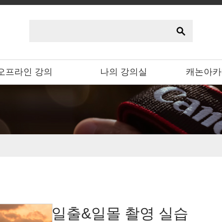
오프라인 강의
나의 강의실
캐논아카
일출&일몰 촬영 실습