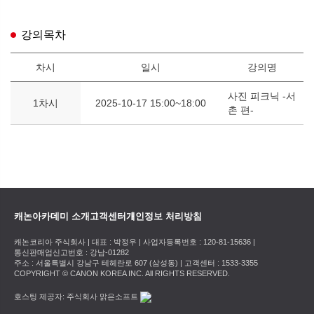
강의목차
차시
일시
강의명
사진 피크닉 -서
1차시
2025-10-17 15:00~18:00
촌 편-
캐논아카데미 소개
고객센터
개인정보 처리방침
캐논코리아 주식회사 | 대표 : 박정우 | 사업자등록번호 : 120-81-15636 |
통신판매업신고번호 : 강남-01282
주소 : 서울특별시 강남구 테헤란로 607 (삼성동) | 고객센터 : 1533-3355
COPYRIGHT © CANON KOREA INC. All RIGHTS RESERVED.
호스팅 제공자: 주식회사 맑은소프트