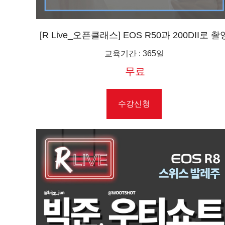
[R Live_오픈클래스] EOS R50과 200DII로 촬
하는 데이트 스냅 "5가지 레시피"
교육기간
:
365일
무료
수강신청