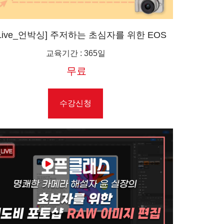
 Live_언박싱] 주저하는 초심자를 위한 EOS
R50 미러리스 카메라
교육기간
:
365일
무료
수강신청