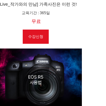
R Live_작가와의 만남] 가족사진은 이런 것!
(Feat. 이자까)
교육기간
:
365일
무료
수강신청