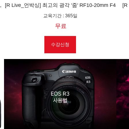
,
[R Live_언박싱] 최고의 광각 '줌' RF10-20mm F4
[
제주
L IS STM
교육기간
:
365일
무료
수강신청