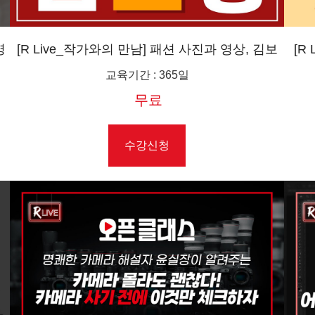
영
[R Live_작가와의 만남] 패션 사진과 영상, 김보
[R
성: 시장이 요구하는 것에 대한 대처
교육기간
:
365일
무료
수강신청