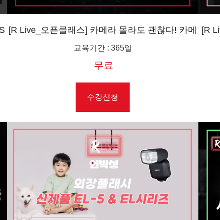
S
[R Live_오픈클래스] 카메라 몰라도 괜찮다! 카메
[R
라 사기 전에 이것만 체크하자
교육기간
:
365일
무료
수강신청