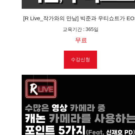
[R Live_작가와의 만남] 빅준과 우티쇼트가 EO
R8으로 담은 스위스 발레주
교육기간
:
365일
무료
수강신청