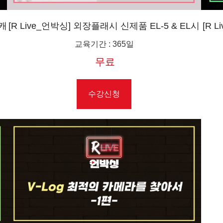
 캐
[R Live_언박싱] 외장플래시 신제품 EL-5 & EL시
[R 
셜
리즈
교육기간
:
365일
무료
수강신청