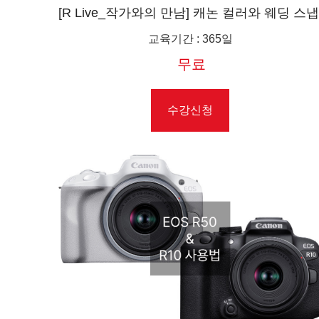
[R Live_작가와의 만남] 캐논 컬러와 웨딩 스냅
영화의 한 장면 같은 촬영 '그레이웍스'(From.
교육기간
:
365일
도)
무료
수강신청