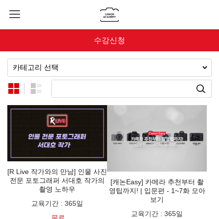
수강신청
[R Live 작가와의 만남] 인물 사진
전문 포토그래퍼 서대호 작가의
[캐논Easy] 카메라 추천부터 촬
촬영 노하우
영팁까지! | 입문편 - 1~7화 모아
보기
교육기간
:
365일
교육기간
:
365일
무료