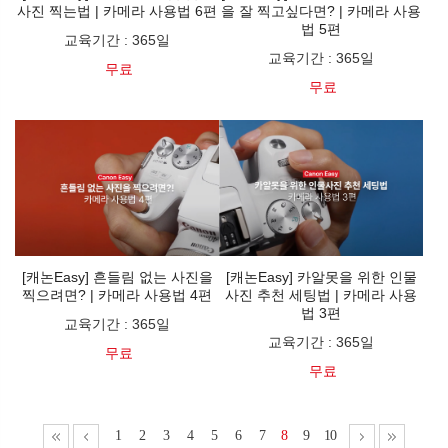
사진 찍는법 | 카메라 사용법 6편
을 잘 찍고싶다면? | 카메라 사용
법 5편
교육기간
:
365일
교육기간
:
365일
무료
무료
[캐논Easy] 흔들림 없는 사진을
[캐논Easy] 카알못을 위한 인물
찍으려면? | 카메라 사용법 4편
사진 추천 세팅법 | 카메라 사용
법 3편
교육기간
:
365일
교육기간
:
365일
무료
무료
1
2
3
4
5
6
7
8
9
10